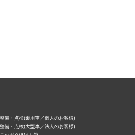
整備・点検(乗用車／個人のお客様)
整備・点検(大型車／法人のお客様)
ニッポクほけん館